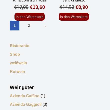
Amarcord d’un Ross
Venti di Marzo
€
17,00
€
14,90
€
13,60
€
8,90
In den Warenkorb
In den Warenkorb
1
2
→
Ristorante
Shop
weißwein
Rotwein
Weingüter
Azienda Gaffino
(1)
Azienda Gaggioli
(3)