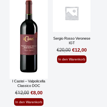
Sergio Rosso Veronese
IGT
€
20,00
€
12,00
In den Warenkorb
I Castei – Valpolicella
Classico DOC
€
12,00
€
8,00
In den Warenkorb