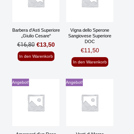
Barbera d’Asti Superiore
Vigna dello Sperone
„Giulio Cesare“
Sangiovese Superiore
DOC
€
16,80
€
13,50
€
11,50
In den Warenkorb
In den Warenkorb
Angebot!
Angebot!