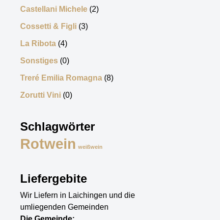
Castellani Michele
(2)
Cossetti & Figli
(3)
La Ribota
(4)
Sonstiges
(0)
Treré Emilia Romagna
(8)
Zorutti Vini
(0)
Schlagwörter
Rotwein
weißwein
Liefergebite
Wir Liefern in Laichingen und die
umliegenden Gemeinden
Die Gemeinde: