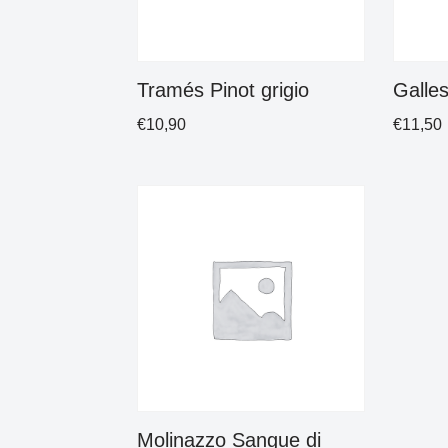
Tramés Pinot grigio
Galle
€
10,90
€
11,50
Molinazzo Sangue di