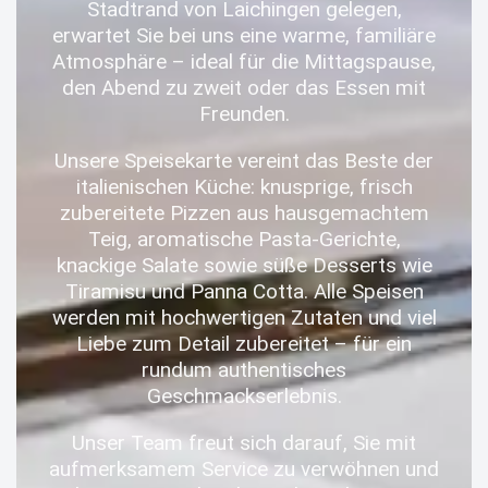
Stadtrand von Laichingen gelegen,
erwartet Sie bei uns eine warme, familiäre
Atmosphäre – ideal für die Mittagspause,
den Abend zu zweit oder das Essen mit
Freunden.
Unsere Speisekarte vereint das Beste der
italienischen Küche: knusprige, frisch
zubereitete Pizzen aus hausgemachtem
Teig, aromatische Pasta-Gerichte,
knackige Salate sowie süße Desserts wie
Tiramisu und Panna Cotta. Alle Speisen
werden mit hochwertigen Zutaten und viel
Liebe zum Detail zubereitet – für ein
rundum authentisches
Geschmackserlebnis.
Unser Team freut sich darauf, Sie mit
aufmerksamem Service zu verwöhnen und