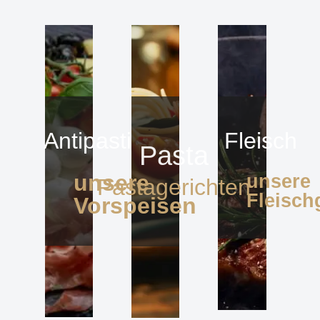
Antipasti
Fleisch
Pasta
unsere
unsere
Pastagerichten
Fleisch
Vorspeisen