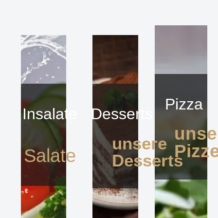
Pizza
Insalate
Desserts
unse
unsere
Pizz
Salate
Desserts