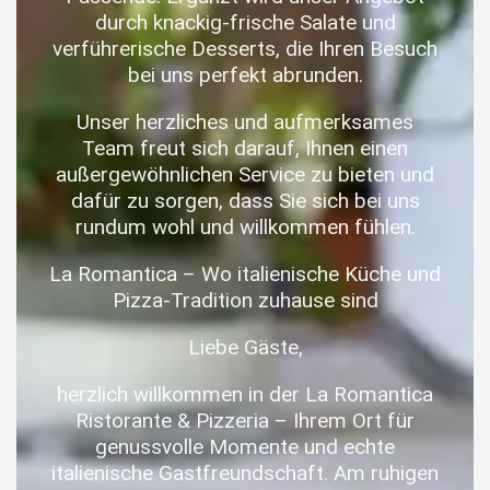
durch knackig-frische Salate und
verführerische Desserts, die Ihren Besuch
bei uns perfekt abrunden.
Unser herzliches und aufmerksames
Team freut sich darauf, Ihnen einen
außergewöhnlichen Service zu bieten und
dafür zu sorgen, dass Sie sich bei uns
rundum wohl und willkommen fühlen.
La Romantica – Wo italienische Küche und
Pizza-Tradition zuhause sind
Liebe Gäste,
herzlich willkommen in der La Romantica
Ristorante & Pizzeria – Ihrem Ort für
genussvolle Momente und echte
italienische Gastfreundschaft. Am ruhigen