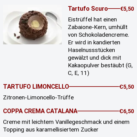
Tartufo Scuro
€5,50
Eistrüffel hat einen
Zabaione-Kern, umhüllt
von Schokoladencreme.
Er wird in kandierten
Haselnussstücken
gewälzt und dick mit
Kakaopulver bestäubt (G,
C, E, 11)
TARTUFO LIMONCELLO
Ꞓ5,50
Zitronen-Limoncello-Trüffe
COPPA CREMA CATALANA
Ꞓ6,50
Creme mit leichtem Vanillegeschmack und einem
Topping aus karamellisiertem Zucker